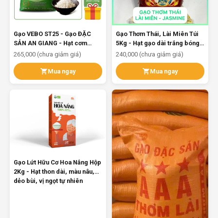
Gạo VEBO ST25 - Gạo ĐẶC
Gạo Thơm Thái, Lài Miên Túi
SẢN AN GIANG - Hạt cơm
5Kg - Hạt gạo dài trắng bóng,
trắng, dài bóng dẻo gói 5KG
dẻo thơm mềm cơm
265,000 (chưa giảm giá)
240,000 (chưa giảm giá)
Mua ngay
Mua ngay
Gạo Lứt Hữu Cơ Hoa Nắng Hộp
2Kg - Hạt thon dài, màu nâu,
dẻo bùi, vị ngọt tự nhiên