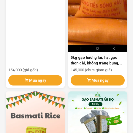
5kg gạo hương lài, hạt gạo
thon dài, không trắng bụng,
gạo nấu dẻo cơm, không kén
154,000 (giá gốc)
145,000 (chưa giảm giá)
người ăn, cải thiện khẩu vị bữa
ăn
Mua ngay
Mua ngay