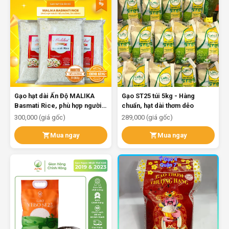
Gạo hạt dài Ấn Độ MALIKA
Gạo ST25 túi 5kg - Hàng
Basmati Rice, phù hợp người
chuẩn, hạt dài thơm dẻo
tiểu đường, ăn kiêng, 1kg
300,000 (giá gốc)
289,000 (giá gốc)
Mua ngay
Mua ngay