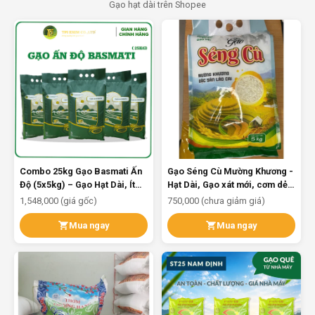
Gạo hạt dài trên Shopee
Combo 25kg Gạo Basmati Ấn
Gạo Séng Cù Mường Khương -
Độ (5x5kg) – Gạo Hạt Dài, Ít
Hạt Dài, Gạo xát mới, cơm dẻo
Tinh Bột, Ăn Kiêng, Tốt Cho
thơm, gạo xát mộc không chất
1,548,000 (giá gốc)
750,000 (chưa giảm giá)
Tiểu Đường
bảo quản
Mua ngay
Mua ngay