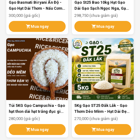
Gạo Basmati Biryani Ấn Độ -
Gạo St25 Bao 10kg Hạt Gạo
Gạo Hạt Dài Thơm - Nấu Cơm
Dài Gạo Sạch Ngọc Nga, Gạo
Biryani, Cơm Dẻo Tơi
St25 Chính Hãng Ngon Thơm
300,000 (giá gốc)
298,750 (chưa giảm giá)
Dẻo Chuẩn Chất Lượng
Mua ngay
Mua ngay
Túi 5KG Gạo Campuchia - Gạo
5Kg Gạo ST25 Đắk Lắk - Gạo
hạt thon dài hạt trắng đục giữ
Thơm Dẻo Mềm - Hạt Dài Đẹp
được mùi vị lâu - Rice&Rice
- Gạo Mới | Kho Gạo Gia Đình
280,000 (giá gốc)
270,000 (chưa giảm giá)
Mua ngay
Mua ngay