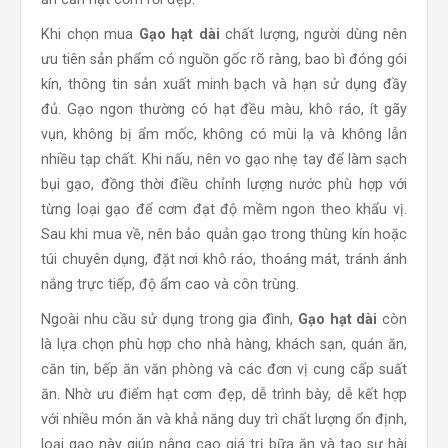
ăn cần hạt cơm rời đẹp.
Khi chọn mua
Gạo hạt dài
chất lượng, người dùng nên
ưu tiên sản phẩm có nguồn gốc rõ ràng, bao bì đóng gói
kín, thông tin sản xuất minh bạch và hạn sử dụng đầy
đủ. Gạo ngon thường có hạt đều màu, khô ráo, ít gãy
vụn, không bị ẩm mốc, không có mùi lạ và không lẫn
nhiều tạp chất. Khi nấu, nên vo gạo nhẹ tay để làm sạch
bụi gạo, đồng thời điều chỉnh lượng nước phù hợp với
từng loại gạo để cơm đạt độ mềm ngon theo khẩu vị.
Sau khi mua về, nên bảo quản gạo trong thùng kín hoặc
túi chuyên dụng, đặt nơi khô ráo, thoáng mát, tránh ánh
nắng trực tiếp, độ ẩm cao và côn trùng.
Ngoài nhu cầu sử dụng trong gia đình,
Gạo hạt dài
còn
là lựa chọn phù hợp cho nhà hàng, khách sạn, quán ăn,
căn tin, bếp ăn văn phòng và các đơn vị cung cấp suất
ăn. Nhờ ưu điểm hạt cơm đẹp, dễ trình bày, dễ kết hợp
với nhiều món ăn và khả năng duy trì chất lượng ổn định,