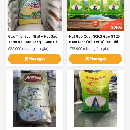
Gạo Thơm Lài Nhật - Hạt Gạo
Hạt Gạo Quê | 30KG Gạo ST25
Thon Dài Bao 25Kg - Cơm Dẻo
Nam Định (DẺO VỪA) Hạt Dài
Mềm Vừa Ngọt Cơm
Trắng Trong Cơm Dẻo Ngọt
625,000 (chưa giảm giá)
472,000 (chưa giảm giá)
Chuẩn Gạo Quê
Mua ngay
Mua ngay