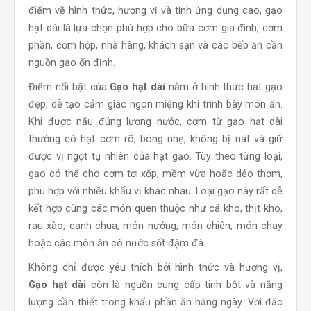
điểm về hình thức, hương vị và tính ứng dụng cao, gạo
hạt dài là lựa chọn phù hợp cho bữa cơm gia đình, cơm
phần, cơm hộp, nhà hàng, khách sạn và các bếp ăn cần
nguồn gạo ổn định.
Điểm nổi bật của
Gạo hạt dài
nằm ở hình thức hạt gạo
đẹp, dễ tạo cảm giác ngon miệng khi trình bày món ăn.
Khi được nấu đúng lượng nước, cơm từ gạo hạt dài
thường có hạt cơm rõ, bóng nhẹ, không bị nát và giữ
được vị ngọt tự nhiên của hạt gạo. Tùy theo từng loại,
gạo có thể cho cơm tơi xốp, mềm vừa hoặc dẻo thơm,
phù hợp với nhiều khẩu vị khác nhau. Loại gạo này rất dễ
kết hợp cùng các món quen thuộc như cá kho, thịt kho,
rau xào, canh chua, món nướng, món chiên, món chay
hoặc các món ăn có nước sốt đậm đà.
Không chỉ được yêu thích bởi hình thức và hương vị,
Gạo hạt dài
còn là nguồn cung cấp tinh bột và năng
lượng cần thiết trong khẩu phần ăn hằng ngày. Với đặc