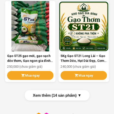
Gạo ST25 gạo mới, gạo sạch
5Kg Gạo ST21 Long Lài – Gạo
dẻo thơm, Gạo ngon gia đình,
Thơm Dẻo, Hạt Dài Đẹp, Cơm
Hạt dài túi 5kg
Ngọt Tự Nhiên | Gạo Sạch Chất
250,000 (chưa giảm giá)
240,000 (chưa giảm giá)
Lượng Cao
Mua ngay
Mua ngay
Xem thêm (14 sản phẩm) ▼