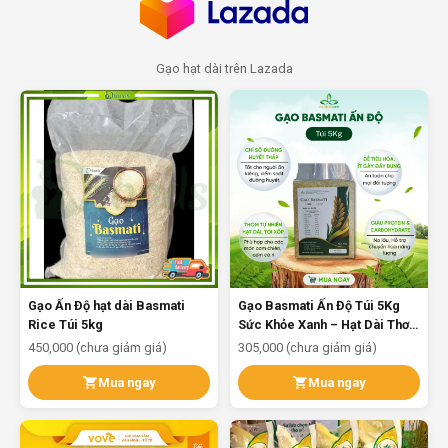
Gạo hạt dài trên Lazada
Gạo Ấn Độ hạt dài Basmati
Gạo Basmati Ấn Độ Túi 5Kg
Rice Túi 5kg
Sức Khỏe Xanh – Hạt Dài Thơm
ngon
450,000 (chưa giảm giá)
305,000 (chưa giảm giá)
Mua ngay
Mua ngay