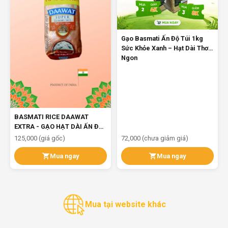
Gạo Basmati Ấn Độ Túi 1kg
Sức Khỏe Xanh – Hạt Dài Thơm
Ngon
BASMATI RICE DAAWAT
EXTRA - GẠO HẠT DÀI ẤN ĐỘ
1KG
125,000 (giá gốc)
72,000 (chưa giảm giá)
Mua ngay
Mua ngay
Mua tại website khác